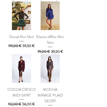
Daniel Mini Skirt
Electric Affair Mini
Skirt
Κανονική τιμή
Τιμή Έκπτωσης
119,00 €
59,50 €
Κανονική τιμή
Τιμή Έκπτωσης
79,00 €
39,50 €
COCOA CROCO
MOCHA
MIDI SKIRT
MIRAGE PLAID
SKORT
Κανονική τιμή
Τιμή Έκπτωσης
112,00 €
56,00 €