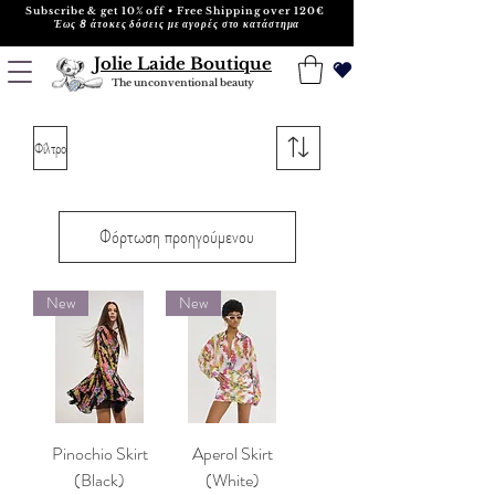
Subscribe & get 10% off • Free Shipping over 120€
Έως 8 άτοκες δόσεις με αγορές στο κατάστημα
Jolie Laide Boutique
The unconventional beauty
Φίλτρο
Φόρτωση προηγούμενου
New
New
Pinochio Skirt
Aperol Skirt
(Black)
(White)