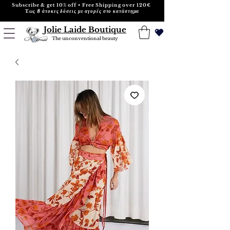
Subscribe & get 10% off • Free Shipping over 120€
Έως 8 άτοκες δόσεις με αγορές στο κατάστημα
Jolie Laide Boutique
The unconventional beauty