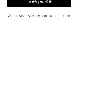
Προσθήκη στο καλάθι
Wrap-style skirt in a printed pattern.
• Maxi length.
• Features tiered ruffles cascading
downwards.
• Includes an inner lining.
Product dimensions:
Waist: S/M up to 70 cm | M/L up to
80 cm
Hips: S/M up to 110 cm | M/L up to
120 cm
Length: 110 cm
©2020 By Jolie Laide Boutique. All rights reserved