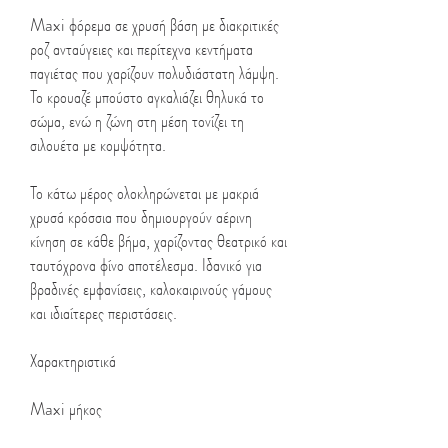
Maxi φόρεμα σε χρυσή βάση με διακριτικές
ροζ ανταύγειες και περίτεχνα κεντήματα
παγιέτας που χαρίζουν πολυδιάστατη λάμψη.
Το κρουαζέ μπούστο αγκαλιάζει θηλυκά το
σώμα, ενώ η ζώνη στη μέση τονίζει τη
σιλουέτα με κομψότητα.
Το κάτω μέρος ολοκληρώνεται με μακριά
χρυσά κρόσσια που δημιουργούν αέρινη
κίνηση σε κάθε βήμα, χαρίζοντας θεατρικό και
ταυτόχρονα φίνο αποτέλεσμα. Ιδανικό για
βραδινές εμφανίσεις, καλοκαιρινούς γάμους
και ιδιαίτερες περιστάσεις.
Χαρακτηριστικά
Maxi μήκος