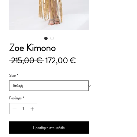
Zoe Kimono
Κανονική
Τιμή
 215,00 € 
172,00 €
τιμή
Έκπτωσης
Size
*
Ποσότητα
*
Προσθήκη στο καλάθι