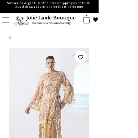
Subscribe & get 10% off • Free Shipping over 120€
Έως 8 άτοκες δόσεις με αγορές στο κατάστημα
Jolie Laide Boutique
The unconventional beauty