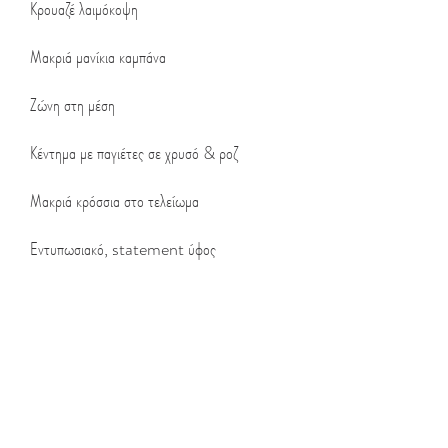
Κρουαζέ λαιμόκοψη
Μακριά μανίκια καμπάνα
Ζώνη στη μέση
Κέντημα με παγιέτες σε χρυσό & ροζ
Μακριά κρόσσια στο τελείωμα
Εντυπωσιακό, statement ύφος
Σύνθεση
95% PL 5% EL
Fit | Εφαρμογή
Το μοντέλο έχει ύψος 1.75μ και φοράει