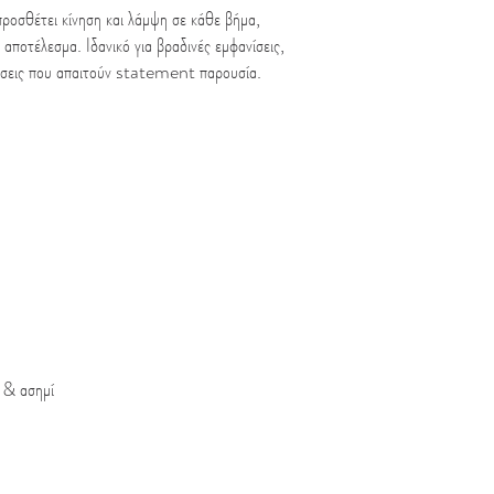
προσθέτει κίνηση και λάμψη σε κάθε βήμα,
αποτέλεσμα. Ιδανικό για βραδινές εμφανίσεις,
άσεις που απαιτούν statement παρουσία.
 & ασημί