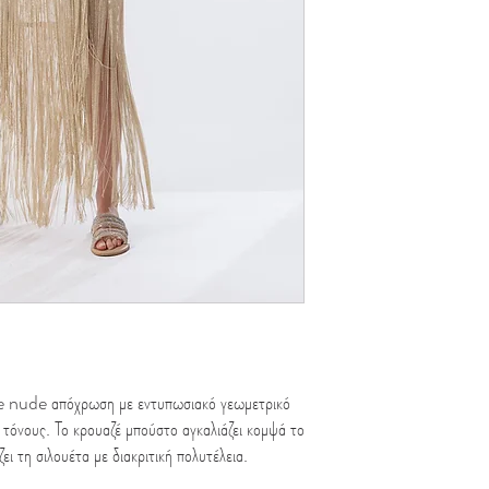
nude απόχρωση με εντυπωσιακό γεωμετρικό
 τόνους. Το κρουαζέ μπούστο αγκαλιάζει κομψά το
ει τη σιλουέτα με διακριτική πολυτέλεια.