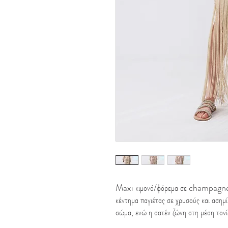
Maxi κιμονό/φόρεμα σε champagne 
κέντημα παγιέτας σε χρυσούς και ασημί
σώμα, ενώ η σατέν ζώνη στη μέση τονίζ