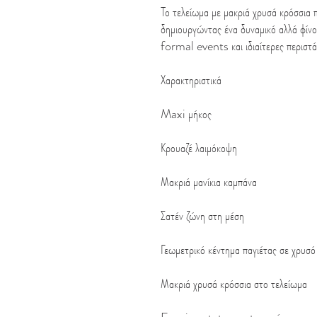
Το τελείωμα με μακριά χρυσά κρόσσια 
δημιουργώντας ένα δυναμικό αλλά φίνο 
formal events και ιδιαίτερες περιστ
Χαρακτηριστικά
Maxi μήκος
Κρουαζέ λαιμόκοψη
Μακριά μανίκια καμπάνα
Σατέν ζώνη στη μέση
Γεωμετρικό κέντημα παγιέτας σε χρυσό
Μακριά χρυσά κρόσσια στο τελείωμα