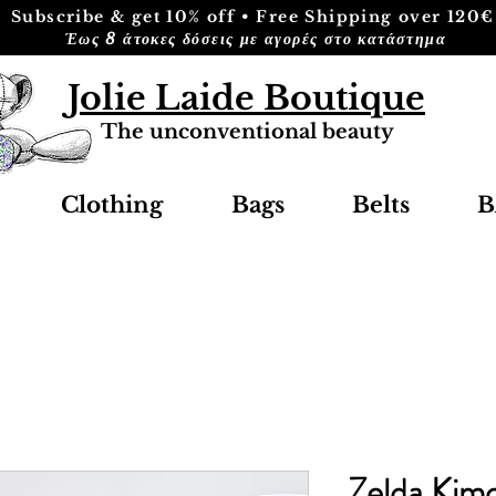
Subscribe & get 10% off • Free Shipping over 120€
Έως 8 άτοκες δόσεις με αγορές στο κατάστημα
Jolie Laide Boutique
The unconventional beauty
Clothing
Bags
Belts
B
Zelda Kim