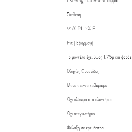
Evening statement κομμάτι
Σύνθεση
95% PL 5% EL
Fit | Εφαρμογή
Το μοντέλο έχει ύψος 1.75μ και φορά
Οδηγίες Φροντίδας
Μόνο στεγνό καθάρισμα
Όχι πλύσιμο στο πλυντήριο
Όχι στεγνωτήριο
Φύλαξη σε κρεμάστρα