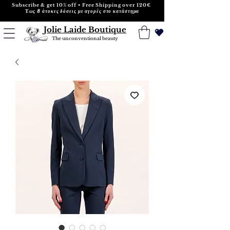
Subscribe & get 10% off • Free Shipping over 120€
Έως 8 άτοκες δόσεις με αγορές στο κατάστημα
Jolie Laide Boutique
The unconventional beauty