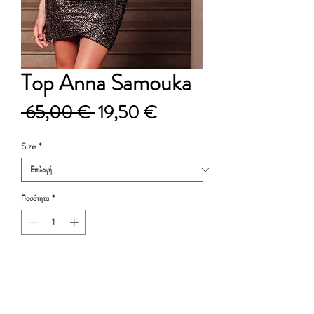
Top Anna Samouka
Κανονική
Τιμή
 65,00 € 
19,50 €
τιμή
Έκπτωσης
Size
*
Ποσότητα
*
Προσθήκη στο καλάθι
Exclusive Collection