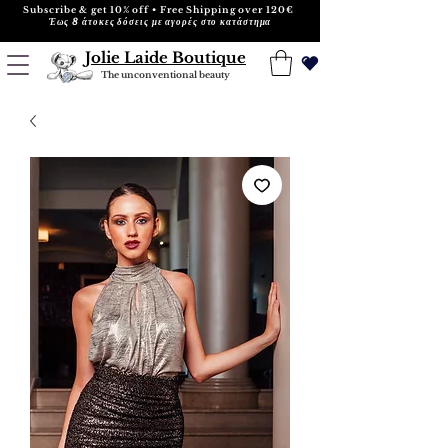
Subscribe & get 10% off • Free Shipping over 120€
Έως 8 άτοκες δόσεις με αγορές στο κατάστημα
Jolie Laide Boutique
The unconventional beauty