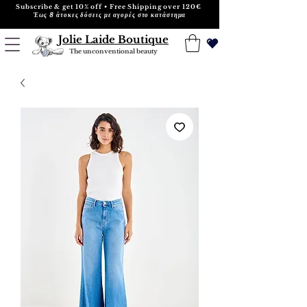
Subscribe & get 10% off • Free Shipping over 120€
Έως 8 άτοκες δόσεις με αγορές στο κατάστημα
Jolie Laide Boutique
The unconventional beauty