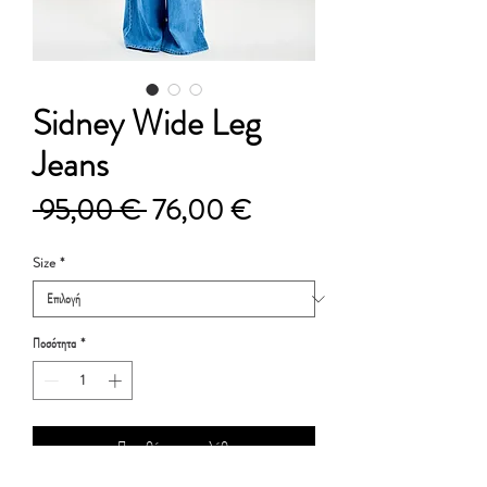
Sidney Wide Leg
Jeans
Κανονική
Τιμή
 95,00 € 
76,00 €
τιμή
Έκπτωσης
Size
*
Ποσότητα
*
Προσθήκη στο καλάθι