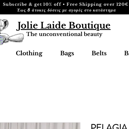
Subscribe & get 10% off • Free Shipping over 120€
Έως 8 άτοκες δόσεις με αγορές στο κατάστημα
Jolie Laide Boutique
The unconventional beauty
Clothing
Bags
Belts
B
PELAGIA