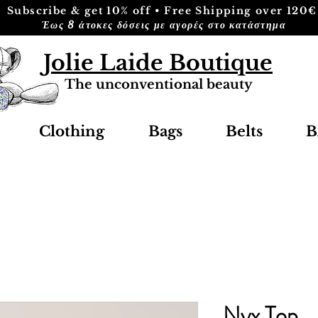
Subscribe & get 10% off • Free Shipping over 120€
Έως 8 άτοκες δόσεις με αγορές στο κατάστημα
Jolie Laide Boutique
The unconventional beauty
Clothing
Bags
Belts
B
Nyx Top