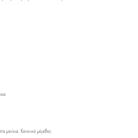
σσια
τα μανίκια. Κανονικό μέγεθος.