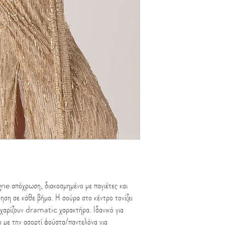
e απόχρωση, διακοσμημένο με παγιέτες και
ηση σε κάθε βήμα. Η σούρα στο κέντρο τονίζει
 χαρίζουν dramatic χαρακτήρα. Ιδανικό για
με την ασορτί φούστα/παντελόνα για