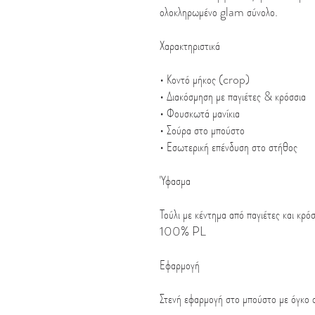
ολοκληρωμένο glam σύνολο.
Χαρακτηριστικά
• Κοντό μήκος (crop)
• Διακόσμηση με παγιέτες & κρόσσια
• Φουσκωτά μανίκια
• Σούρα στο μπούστο
• Εσωτερική επένδυση στο στήθος
Ύφασμα
Τούλι με κέντημα από παγιέτες και κρό
100% PL
Εφαρμογή
Στενή εφαρμογή στο μπούστο με όγκο σ