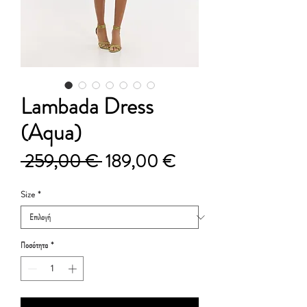
Lambada Dress
(Aqua)
Κανονική
Τιμή
 259,00 € 
189,00 €
τιμή
Έκπτωσης
Size
*
Ποσότητα
*