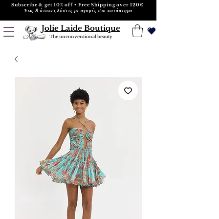
Subscribe & get 10% off • Free Shipping over 120€
Έως 8 άτοκες δόσεις με αγορές στο κατάστημα
Jolie Laide Boutique
The unconventional beauty