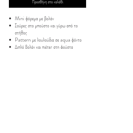
Προσθήκη στο καλάθι
Mini φόρεμα με βολάν
Σούρες στο μπούστο και γύρω από το
στήθος
Pattern με λουλούδια σε aqua φόντο
Διπλό βολάν και πιέτες στη φούστα
Δεσίματα στην πλάτη
Κλείσιμο με φερμουάρ
Φόδρα στο ίδιο χρώμα
100% PL
Model Info :
– Ύψος Μοντέλου:1.75m
– Φοράει S
Look After Me :
– Πλύσιμο και σιδέρωμα ανάλογα με τις
οδηγίες πάνω στην ετικέτα