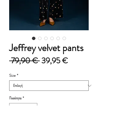
Jeffrey velvet pants
Κανονική
Τιμή
 79,90 € 
39,95 €
τιμή
Έκπτωσης
Size
*
Ποσότητα
*
Προσθήκη στο καλάθι