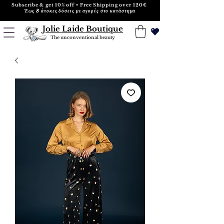
Subscribe & get 10% off • Free Shipping over 120€
Έως 8 άτοκες δόσεις με αγορές στο κατάστημα
Jolie Laide Boutique
The unconventional beauty