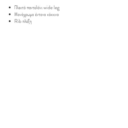
Πλεκτό παντελόνι wide leg
Μονόχρωμο έντονο κόκκινο
Rib πλέξη
70's vibes
Λάστιχο στη μέση
Long length
Φαρδύ fit
50%Cotton 50% Dralon
Model Info :
– Ύψος Μοντέλου:1.75 m
– Φοράει SM
Look After Me :
– Πλύσιμο και σιδέρωμα ανάλογα με τις
οδηγίες πάνω στην ετικέτα
©2020 By Jolie Laide Boutique. All rights reserved