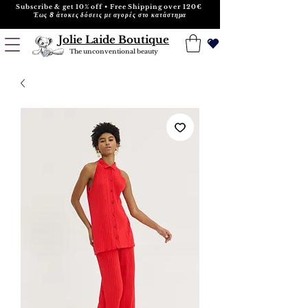
Subscribe & get 10% off • Free Shipping over 120€
Έως 8 άτοκες δόσεις με αγορές στο κατάστημα
Jolie Laide Boutique
The unconventional beauty