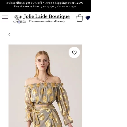
Subscribe & get 10% off • Free Shipping over 120€
Έως 8 άτοκες δόσεις με αγορές στο κατάστημα
Jolie Laide Boutique
The unconventional beauty