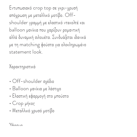
Εντυπωσιακό crop top σε γκρι-χρυσή
απόχρωση με μεταλλικό μοτίβο. Off-
shoulder γραμμή με ελαστικό ντεκολτέ και
balloon μανίκια που χαρίζουν ρομαντική
αλλά δυναμική σιλουέτα. Συνδυάζεται ιδανικά
με τη matching φούστα για ολοκληρωμένο
statement look.
Χαρακτηριστικά
• Off-shoulder σχέδιο
• Balloon μανίκια με λάστιχο
• Ελαστική εφαρμογή στο μπούστο
• Crop μήκος
• Μεταλλικό χρυσό μοτίβο
Ύφασμα