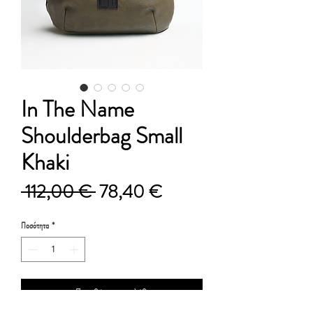
In The Name
Shoulderbag Small
Khaki
Κανονική
Τιμή
 112,00 € 
78,40 €
τιμή
Έκπτωσης
Ποσότητα
*
Προσθήκη στο καλάθι