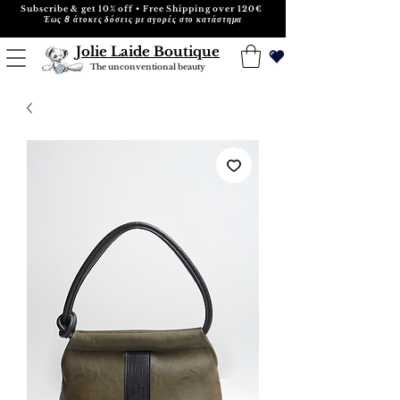
Subscribe & get 10% off • Free Shipping over 120€
Έως 8 άτοκες δόσεις με αγορές στο κατάστημα
Jolie Laide Boutique
The unconventional beauty