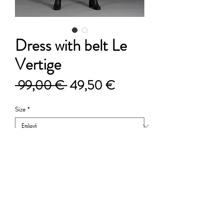
Dress with belt Le
Vertige
Κανονική
Τιμή
 99,00 € 
49,50 €
τιμή
Έκπτωσης
Size
*
Ποσότητα
*
Προσθήκη στο καλάθι