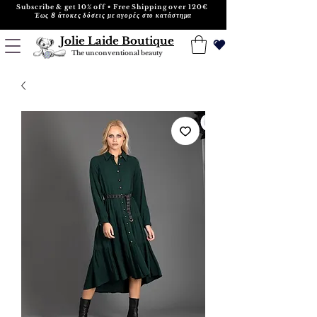
Subscribe & get 10% off • Free Shipping over 120€
Έως 8 άτοκες δόσεις με αγορές στο κατάστημα
Jolie Laide Boutique
The unconventional beauty