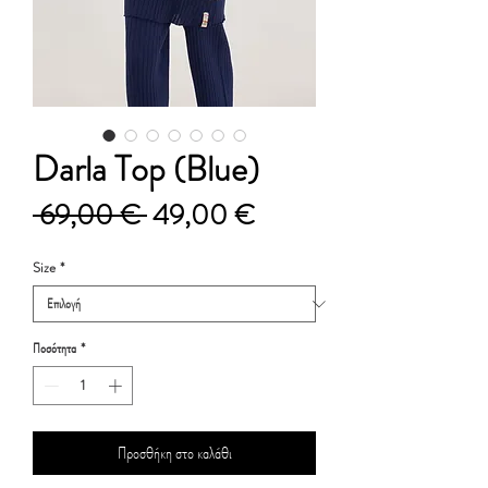
Darla Top (Blue)
Κανονική
Τιμή
 69,00 € 
49,00 €
τιμή
Έκπτωσης
Size
*
Ποσότητα
*
Προσθήκη στο καλάθι