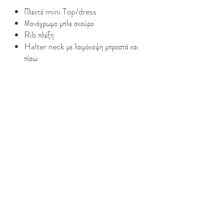
Πλεκτό mini Top/dress
Μονόχρωμο μπλε σκούρο
Rib πλέξη
Halter neck με λαιμόκοψη μπροστά και
πίσω
Regular fit με ελαστικότητα που
φαρδαίνει λίγο στην περιφέρεια
Υφαντό ταμπάκι στο κάτω μέρος μπροστά
Extra πλεκτό ζωνάκι για να τονίζει τη
μέση
50%Cotton 50% Dralon
Model Info :
‘- Ύψος Μοντέλου:1.75 m
– Φοράει SΜ
Look After Me :
‘- Πλύσιμο και σιδέρωμα ανάλογα με τις
οδηγίες πάνω στην ετικέτα