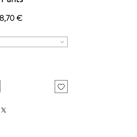
νονική
Τιμή
8,70 €
μή
Έκπτωσης