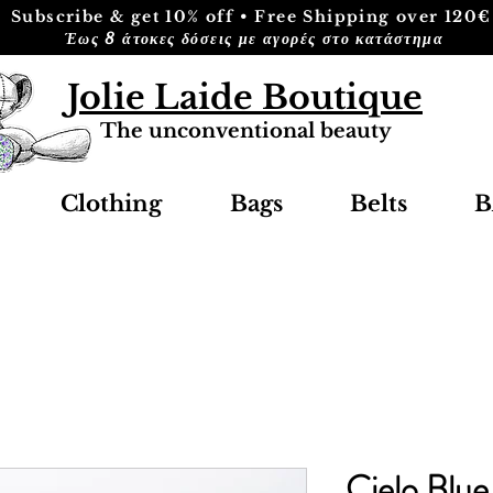
Subscribe & get 10% off • Free Shipping over 120€
Έως 8 άτοκες δόσεις με αγορές στο κατάστημα
Jolie Laide Boutique
The unconventional beauty
Clothing
Bags
Belts
B
Cielo Blue