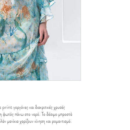
 print γοργόνες και διακριτικές χρυσές
ση φωτός πάνω στο νερό. Το δέσιμο μπροστά
λάν μανίκια χαρίζουν κίνηση και ρομαντισμό.