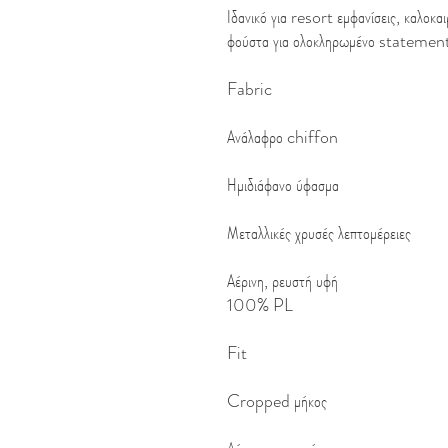
Ιδανικό για resort εμφανίσεις, καλο
φούστα για ολοκληρωμένο statemen
Fabric
Ανάλαφρο chiffon
Ημιδιάφανο ύφασμα
Μεταλλικές χρυσές λεπτομέρειες
Αέρινη, ρευστή υφή
100% PL
Fit
Cropped μήκος