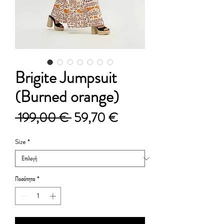
Brigite Jumpsuit
(Burned orange)
Κανονική
Τιμή
 199,00 € 
59,70 €
τιμή
Έκπτωσης
Size
*
Ποσότητα
*