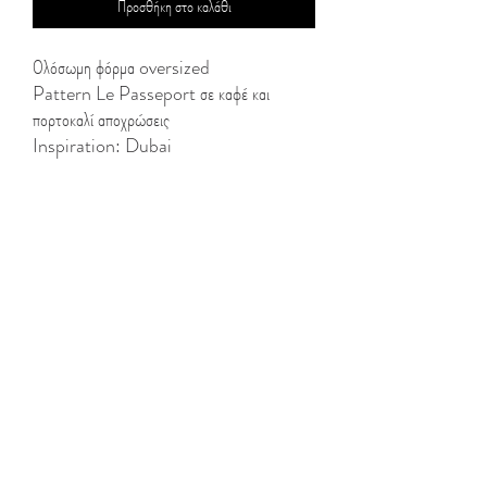
Προσθήκη στο καλάθι
Ολόσωμη φόρμα oversized
Pattern Le Passeport σε καφέ και
πορτοκαλί αποχρώσεις
Inspiration: Dubai
Μεγάλο φερμουάρ στο κέντρο
Μπούστο με τιράντες και αυξομειωτές
Cut outs στην κοιλιά
Wide leg
Long fit
57%COT 40%PES 3%EA
Model info
- Ύψος Μοντέλου:1.75m
- Φοράει S
Look after me
- Πλύσιμο και σιδέρωμα ανάλογα με τις
οδηγίες πάνω στην ετικέτα