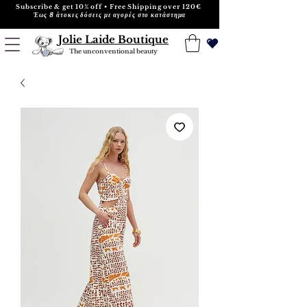
Subscribe & get 10% off • Free Shipping over 120€
Έως 8 άτοκες δόσεις με αγορές στο κατάστημα
Jolie Laide Boutique
The unconventional beauty